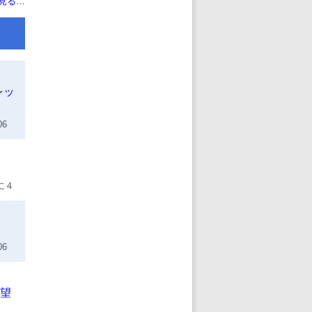
見る…
レッ
6
に４
覚で
カー
サッ
申し
6
は担
希望