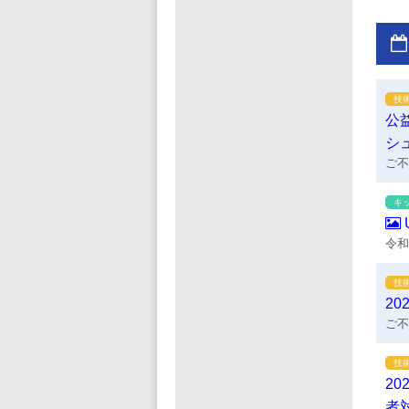
技
公
シ
ご不
キ
令和
歳・
サッ
技
体験
2
カー
ご不
込み
当者ま
技
2
者