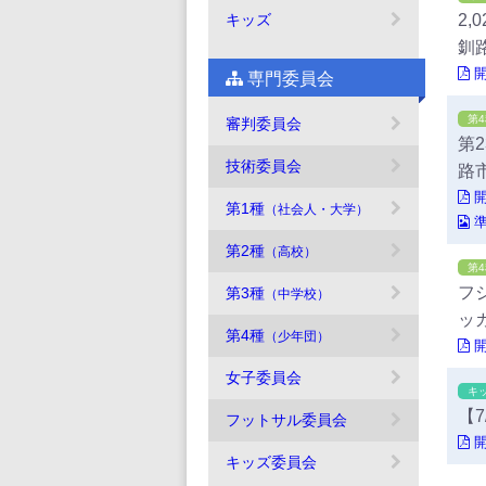
2
キッズ
釧
専門委員会
第
審判委員会
第
技術委員会
路
第1種
（社会人・大学）
第2種
（高校）
第
フジ
第3種
（中学校）
ッ
第4種
（少年団）
女子委員会
キ
【
フットサル委員会
キッズ委員会