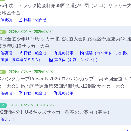
,026年度 トラック協会杯第38回全道少年団（U-11）サッカー
路地区予選
開催要項
日程・組合せ
2026/08/01 〜 2026/08/02
4種
23回全道少年U-10サッカー北北海道大会釧路地区予選兼第42回
市長旗U-10サッカー大会
開催要項
日程・組合せ
最終結果
優勝（コンサドーレ釧路）
準優勝（厚岸遠矢ＳＳＣ）
第３位（釧路コンバット）
2026/07/25 〜 2026/07/26
4種
パングループPresents 2026 ロバパンカップ 第58回全道U-1
カー大会釧路地区予選兼第55回道新旗U-12釧路サッカー大会
開催要項
日程・組合せ
最終結果
2026/07/25 〜 2026/07/25
ッズ
7/25開催分】U-6キッズサッカー教室のご案内（募集）
開催チラシ