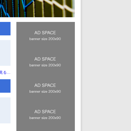
願い
見る…