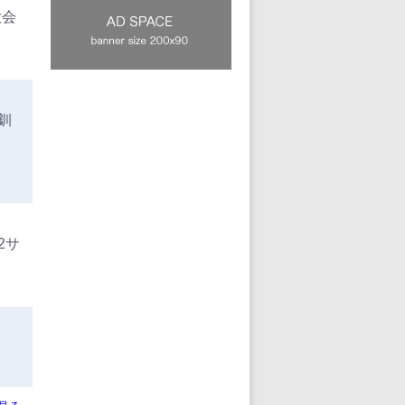
大会
釧
2サ