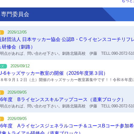
もっと
専門委員会
2026/12/05
術
益財団法人 日本サッカー協会 公認B・Cライセンスコーチリフ
ュ研修会（釧路）
明点があれば、問い合わせ下さい。釧路北陽高校 伊藤 TELL:090-2072-510
2026/09/12
ッズ
U-6キッズサッカー教室の開催（2026年度第３回）
８年９月１２日（土）開催のキッズサッカー教室募集中です！！令和８年度
５歳・６歳になるお子さんを対象としたサッカー教室を開催します。遊び感
カーに慣れ親しんでもらうサッカー教室ですので、お子さんの初めてのサッ
2026/09/05
術
におすすめです。たくさんのご参加お待ちしております。令和８年度今後の
026年度 Bライセンススキルアップコース（道東ブロック）
教室は９月12日・10月10日の２回です。申込方法は「ウェブフォーム」から
明点があれば、問い合わせ下さい。釧路北陽高校 伊藤 TELL:090-2072-510
となります。チラシのＱＲコードか下記ＵＲＬからお申込みください。また
で電話でお申込みください。https://forms.gle/vBW7gafh6RXiPCZi8
2026/09/05
術
026年度 Aライセンスジェネラルコーチ＆ユースBコーチ参加
対象トライアル研修会（道東ブロック）