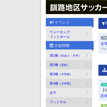
イベント
ウォーキング
フットボール
事
お
大会情報
ウォ
す！
第1種
（社会人・大学）
致し
第2種
（高校
）
第3種
（中学校
）
第4種
（少年団
）
キ
【
女子
フットサル
第